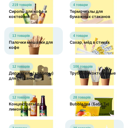
219 товарів
4 товари
Сиропы для кофе и
Термочехлы для
коктейлей
бумажных стаканов
13 товарів
4 товари
Палочки мешалки для
Сахар, мёд в стиках
кофе
12 товарів
106 товарів
Держатели (холдеры)
Трубочки коктейльные
для стаканов
12 товарів
28 товарів
Концентраты для
Bubble tea (Бабл Ти)
лимонадов