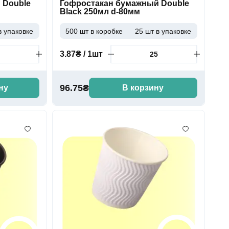
 Double
Гофростакан бумажный Double
Black 250мл d-80мм
в упаковке
500 шт в коробке
25 шт в упаковке
3.87₴ / 1шт
96.75₴
ну
В корзину