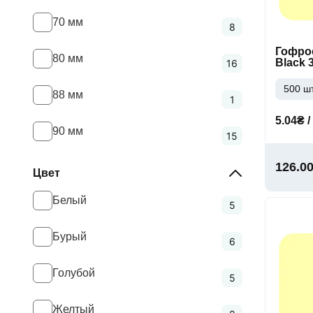
70 мм
8
Гофро
80 мм
Black 
16
500 шт
88 мм
1
5.04₴ /
90 мм
15
126.0
Цвет
Белый
5
Бурый
6
Голубой
5
Желтый