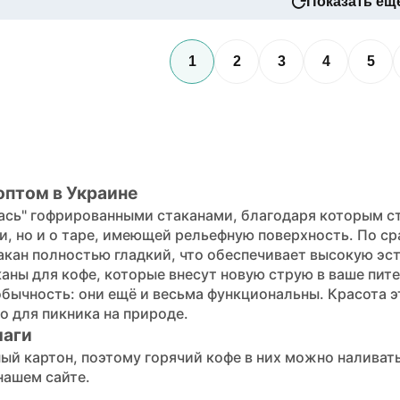
Показать ещ
1
2
3
4
5
птом в Украине
ась" гофрированными стаканами, благодаря которым ста
ги, но и о таре, имеющей рельефную поверхность. По ср
акан полностью гладкий, что обеспечивает высокую эс
ны для кофе, которые внесут новую струю в ваше пите
бычность: они ещё и весьма функциональны. Красота э
о для пикника на природе.
маги
ый картон, поэтому горячий кофе в них можно наливат
нашем сайте.