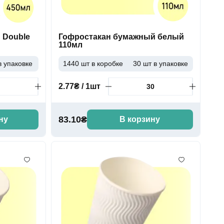
 Double
Гофростакан бумажный белый
110мл
в упаковке
1440 шт в коробке
30 шт в упаковке
2.77₴ / 1шт
83.10₴
ну
В корзину