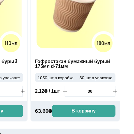
й бурый
Гофростакан бумажный бурый
175мл d-71мм
в упаковке
1050 шт в коробке
30 шт в упаковке
2.12₴ / 1шт
63.60₴
ну
В корзину