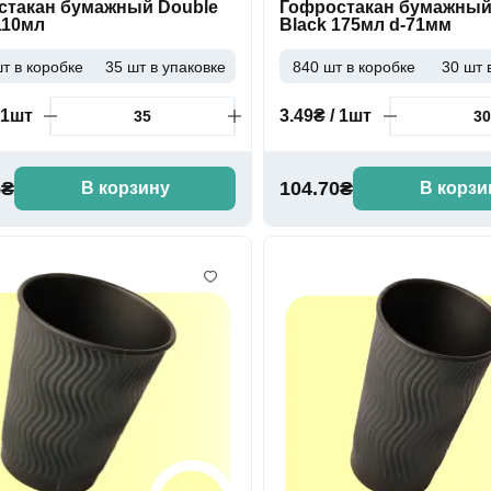
стакан бумажный Double
Гофростакан бумажный
110мл
Black 175мл d-71мм
т в коробке
35 шт в упаковке
840 шт в коробке
30 шт 
 1шт
3.49₴ / 1шт
5₴
104.70₴
В корзину
В корзи