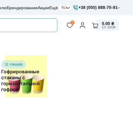
+38 (050) 888-70-91
елю
Брендирование
Акции
Ещё
RU
0
0.00 ₴
От 500₴
11 товарів
Гофрированные
стаканы с
горизонтальной
гофрой