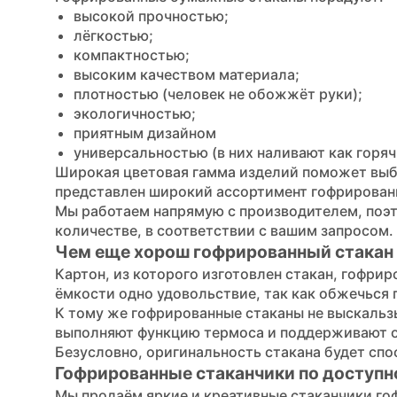
высокой прочностью;
лёгкостью;
компактностью;
высоким качеством материала;
плотностью (человек не обожжёт руки);
экологичностью;
приятным дизайном
универсальностью (в них наливают как горяч
Широкая цветовая гамма изделий поможет выб
представлен широкий ассортимент гофрирован
Мы работаем напрямую с производителем, поэт
количестве, в соответствии с вашим запросом.
Чем еще хорош гофрированный стака
Картон, из которого изготовлен стакан, гофрир
ёмкости одно удовольствие, так как обжечься
К тому же гофрированные стаканы не выскальзы
выполняют функцию термоса и поддерживают о
Безусловно, оригинальность стакана будет спо
Гофрированные стаканчики по доступн
Мы продаём яркие и креативные стаканчики гоф