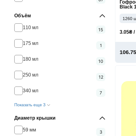
Гофро
Black 
Объём
1260 ш
110 мл
15
3.05₴ /
175 мл
1
106.7
180 мл
10
250 мл
12
340 мл
7
Показать еще 3
Диаметр крышки
59 мм
3