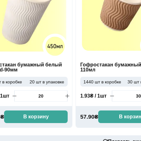
стакан бумажный белый
Гофростакан бумажны
 d-90мм
110мл
 в коробке
20 шт в упаковке
1440 шт в коробке
30 шт 
 1шт
1.93₴ / 1шт
0₴
57.90₴
В корзину
В корзи