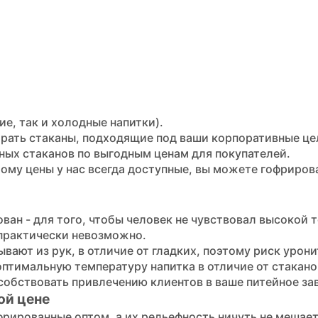
ие, так и холодные напитки).
рать стаканы, подходящие под ваши корпоративные це
ных стаканов по выгодным ценам для покупателей.
ому цены у нас всегда доступные, вы можете гофриров
н
ован - для того, чтобы человек не чувствовал высокой 
 практически невозможно.
вают из рук, в отличие от гладких, поэтому риск урони
птимальную температуру напитка в отличие от стакан
собствовать привлечению клиентов в ваше питейное за
ой цене
рированные оптом, а их рельефность ничуть не мешает