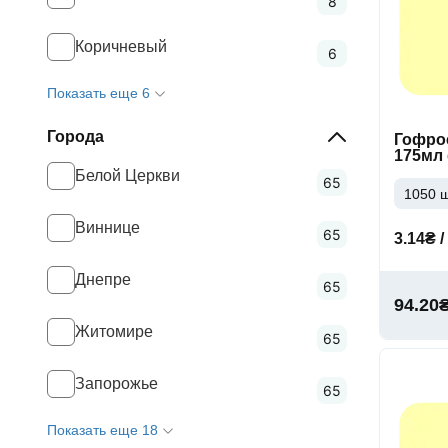
8
Коричневый
6
Показать еще 6
Города
Гофро
175мл
Белой Церкви
65
1050 ш
Виннице
65
3.14₴ /
Днепре
65
94.20
Житомире
65
Запорожье
65
Показать еще 18