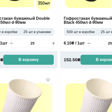
стакан бумажный Double
Гофростакан бумажный
350мл d-90мм
Black 450мл d-90мм
 в коробке
25 шт в упаковке
500 шт в коробке
25 шт 
 1шт
6.10₴ / 1шт
0₴
152.50₴
В корзину
В корзи