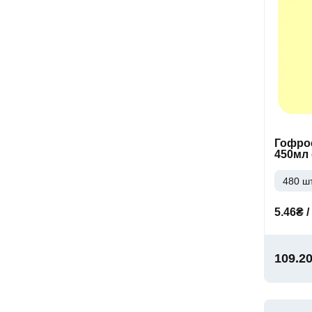
Гофро
450мл
480 шт
5.46₴ /
109.2