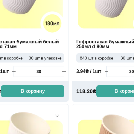
стакан бумажный белый
Гофростакан бумажны
 d-71мм
250мл d-80мм
т в коробке
30 шт в упаковке
840 шт в коробке
30 шт 
 1шт
3.94₴ / 1шт
₴
118.20₴
В корзину
В корзи