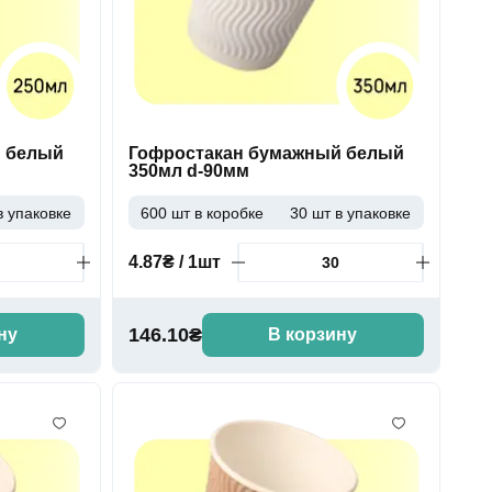
й белый
Гофростакан бумажный белый
350мл d-90мм
в упаковке
600 шт в коробке
30 шт в упаковке
4.87₴ / 1шт
146.10₴
ну
В корзину