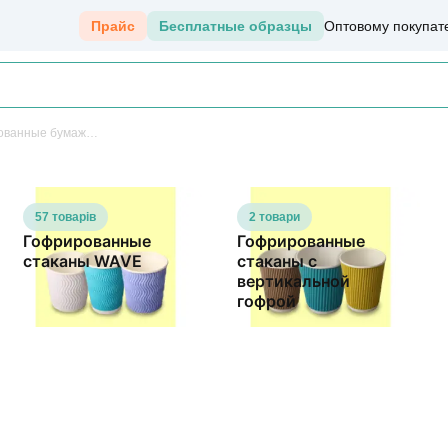
Прайс
Бесплатные образцы
Оптовому покупат
Гофрированные бумажные стаканы
57 товарів
2 товари
Гофрированные
Гофрированные
стаканы WAVE
стаканы с
вертикальной
гофрой