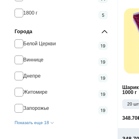
1800 г
5
Города
Белой Церкви
19
Виннице
19
Днепре
19
Шарики
Житомире
1000 г
19
20 шт
Запорожье
19
348.70
Показать еще 18
348.7