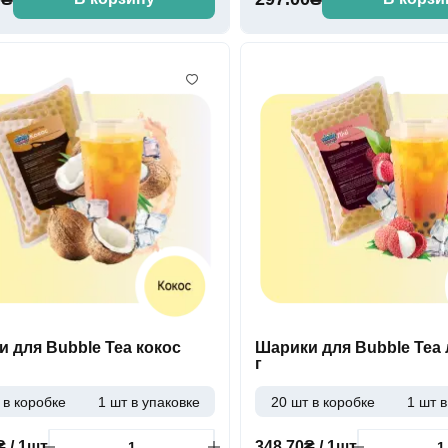
 для Bubble Tea кокос
Шарики для Bubble Tea 
г
 в коробке
1 шт в упаковке
20 шт в коробке
1 шт в
₴ / 1шт
348.70₴ / 1шт