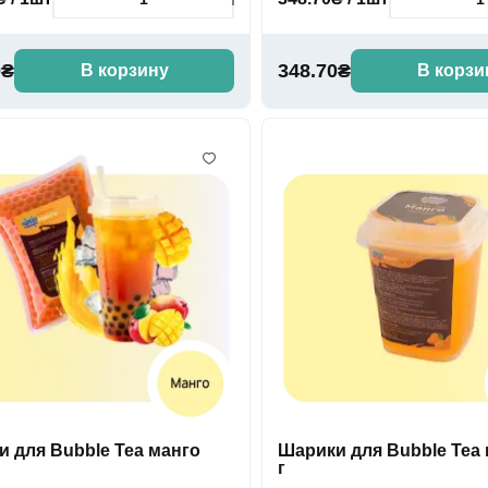
0₴
348.70₴
В корзину
В корзи
 для Bubble Tea манго
Шарики для Bubble Tea 
г