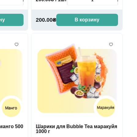
200.00₴
ну
В корзину
манго 500
Шарики для Bubble Tea маракуйя
1000 г