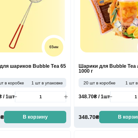
для шариков Bubble Tea 65
Шарики для Bubble Tea
1000 г
шт в коробке
1 шт в упаковке
20 шт в коробке
1 шт в
₴ / 1шт
348.70₴ / 1шт
0₴
348.70₴
В корзину
В корзи