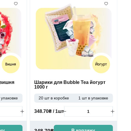
 вишня
Шарики для Bubble Tea йогурт
1000 г
 упаковке
20 шт в коробке
1 шт в упаковке
348.70₴ / 1шт
348.70₴
ну
В корзину