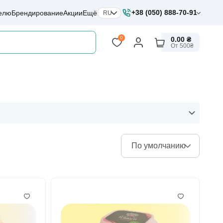
+38 (050) 888-70-91
елю
Брендирование
Акции
Ещё
RU
0
0.00 ₴
От 500₴
По умолчанию