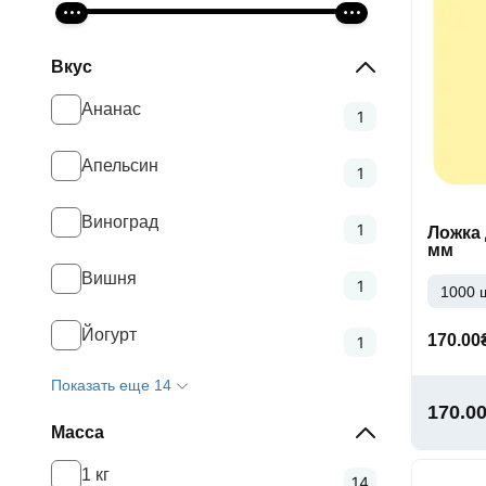
Вкус
Ананас
1
Апельсин
1
Виноград
1
Ложка 
мм
Вишня
1
1000 
Йогурт
170.00
1
Показать еще 14
170.0
Масса
1 кг
14