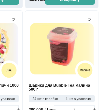
личи 1000
Шарики для Bubble Tea малина
500 г
 упаковке
24 шт в коробке
1 шт в упаковке
200.00₴ / 1шт