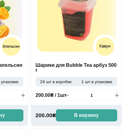
 апельсин
Шарики для Bubble Tea арбуз 500
г
 упаковке
24 шт в коробке
1 шт в упаковке
200.00₴ / 1шт
200.00₴
ну
В корзину