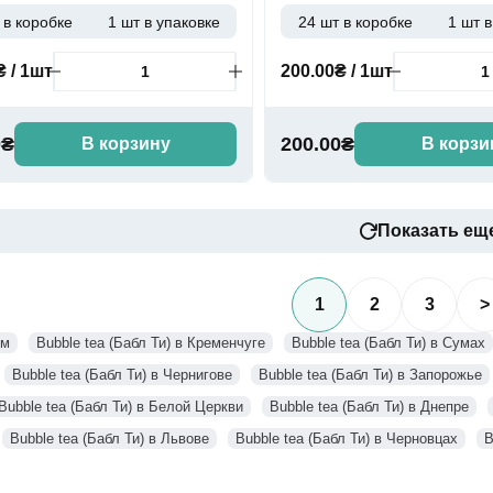
 в коробке
1 шт в упаковке
24 шт в коробке
1 шт в
₴ / 1шт
200.00₴ / 1шт
0₴
200.00₴
В корзину
В корзи
Показать ещ
1
2
3
>
ом
Bubble tea (Бабл Ти) в Кременчуге
Bubble tea (Бабл Ти) в Сумах
Bubble tea (Бабл Ти) в Чернигове
Bubble tea (Бабл Ти) в Запорожье
Bubble tea (Бабл Ти) в Белой Церкви
Bubble tea (Бабл Ти) в Днепре
Bubble tea (Бабл Ти) в Львове
Bubble tea (Бабл Ти) в Черновцах
B