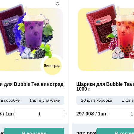
 для Bubble Tea виноград
Шарики для Bubble Tea
1000 г
 в коробке
1 шт в упаковке
20 шт в коробке
1 шт в
₴ / 1шт
297.00₴ / 1шт
0₴
297.00₴
В корзину
В корзи