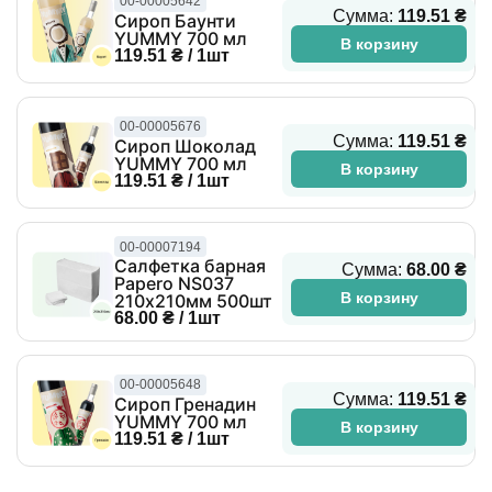
00-00005642
Сумма:
119.51 ₴
Сироп Баунти
YUMMY 700 мл
В корзину
119.51 ₴ / 1шт
00-00005676
Сумма:
119.51 ₴
Сироп Шоколад
YUMMY 700 мл
В корзину
119.51 ₴ / 1шт
00-00007194
Салфетка барная
Сумма:
68.00 ₴
Papero NS037
В корзину
210х210мм 500шт
68.00 ₴ / 1шт
00-00005648
Сумма:
119.51 ₴
Сироп Гренадин
YUMMY 700 мл
В корзину
119.51 ₴ / 1шт