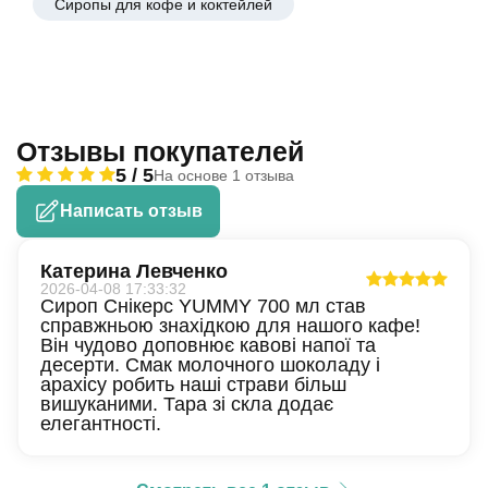
Сиропы для кофе и коктейлей
Отзывы покупателей
5 / 5
На основе 1 отзыва
Написать отзыв
Катерина Левченко
2026-04-08 17:33:32
Сироп Снікерс YUMMY 700 мл став
справжньою знахідкою для нашого кафе!
Він чудово доповнює кавові напої та
десерти. Смак молочного шоколаду і
арахісу робить наші страви більш
вишуканими. Тара зі скла додає
елегантності.