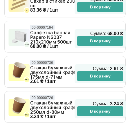
Сахар в стиках 200
шт
В корзину
83.36 ₴ / 1шт
00-00007194
Салфетка барная
Сумма:
68.00 ₴
Papero NS037
В корзину
210х210мм 500шт
68.00 ₴ / 1шт
00-00000736
Стакан бумажный
Сумма:
2.61 ₴
двухслойный крафт
В корзину
175мл d-71мм
2.61 ₴ / 1шт
00-00000726
Стакан бумажный
Сумма:
3.24 ₴
двухслойный крафт
В корзину
250мл d-80мм
3.24 ₴ / 1шт