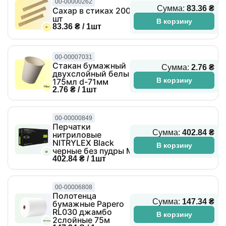
00-00000262
Сумма:
83.36 ₴
Сахар в стиках 200
шт
В корзину
83.36 ₴ / 1шт
00-00007031
Стакан бумажный
Сумма:
2.76 ₴
двухслойный белый
В корзину
175мл d-71мм
2.76 ₴ / 1шт
00-00000849
Перчатки
Сумма:
402.84 ₴
нитриловые
NITRYLEX Black
В корзину
черные без пудры M
402.84 ₴ / 1шт
00-00006808
Полотенца
Сумма:
147.34 ₴
бумажные Papero
RL030 джамбо
В корзину
2слойные 75м