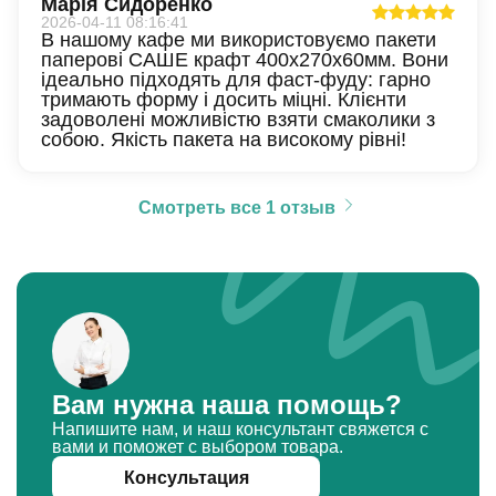
Марія Сидоренко
2026-04-11 08:16:41
В нашому кафе ми використовуємо пакети
паперові САШЕ крафт 400х270х60мм. Вони
ідеально підходять для фаст-фуду: гарно
тримають форму і досить міцні. Клієнти
задоволені можливістю взяти смаколики з
собою. Якість пакета на високому рівні!
Смотреть все 1 отзыв
Вам нужна наша помощь?
Напишите нам, и наш консультант свяжется с
вами и поможет с выбором товара.
Консультация