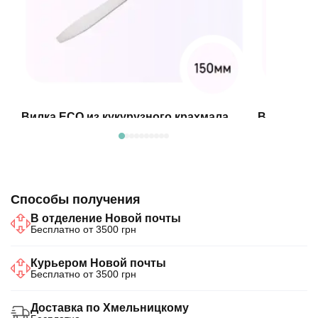
Вилка ECO из кукурузного крахмала
Вилка пре
150 мм
80.50₴
119.00₴
В корзину
Способы получения
В отделение Новой почты
Бесплатно от 3500 грн
Курьером Новой почты
Бесплатно от 3500 грн
Доставка по Хмельницкому