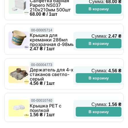
Салфетка барная
Сумма:
68.00 ₴
Papero NS037
В корзину
210х210мм 500шт
68.00 ₴ / 1шт
00-00005714
Крышка для
Сумма:
2.47 ₴
креманки 286мл
В корзину
прозрачная d-98мм
2.47 ₴ / 1шт
00-00004773
Держатель для 4-х
Сумма:
4.56 ₴
стаканов светло-
В корзину
серый
4.56 ₴ / 1шт
00-00010740
Сумма:
1.56 ₴
Крышка PET с
поилкой
В корзину
1.56 ₴ / 1шт