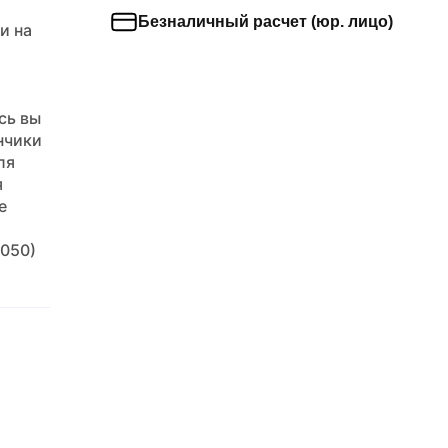
Безналичный расчет (юр. лицо)
и на
сь вы
нчики
ля
я
е
(050)