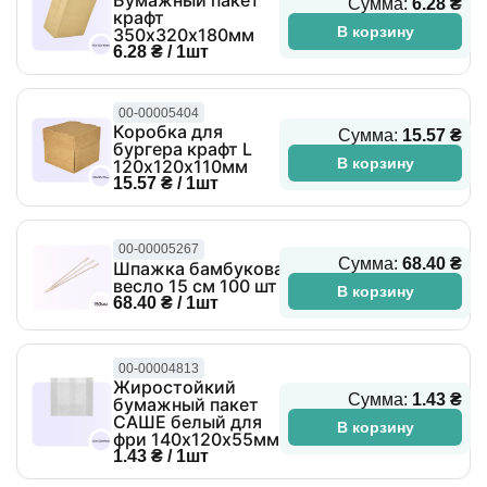
Бумажный пакет
Сумма:
6.28 ₴
крафт
В корзину
350х320х180мм
6.28 ₴ / 1шт
00-00005404
Коробка для
Сумма:
15.57 ₴
бургера крафт L
В корзину
120х120х110мм
15.57 ₴ / 1шт
00-00005267
Сумма:
68.40 ₴
Шпажка бамбуковая
весло 15 см 100 шт
В корзину
68.40 ₴ / 1шт
00-00004813
Жиростойкий
Сумма:
1.43 ₴
бумажный пакет
САШЕ белый для
В корзину
фри 140х120х55мм
1.43 ₴ / 1шт