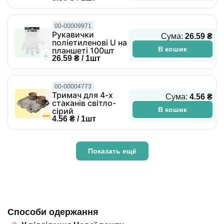
00-00009971
Рукавички
Сума:
26.59 ₴
поліетиленові U на
В кошик
планшеті 100шт
26.59 ₴ / 1шт
00-00004773
Тримач для 4-х
Сума:
4.56 ₴
стаканів світло-
В кошик
сірий
4.56 ₴ / 1шт
Показать ещё
Способи одержання