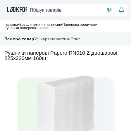
Головна
Все для клінінгу та гігієни
Паперова продукція
Рушники паперові
Рушники паперові Papero RN010 Z двошарові 225х220мм 160шт
Все про товар
Усі характеристики
Опис
Рушники паперові Papero RN010 Z двошарові
225х220мм 160шт