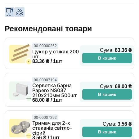
Рекомендовані товари
00-00000262
Сума:
83.36 ₴
Цукор у стіках 200
шт
В кошик
83.36 ₴ / 1шт
00-00007194
Серветка барна
Сума:
68.00 ₴
Papero NS037
В кошик
210х210мм 500шт
68.00 ₴ / 1шт
00-00007292
Тримач для 2-х
Сума:
3.56 ₴
стаканів світло-
В кошик
сірий
3.56 ₴ / 1шт