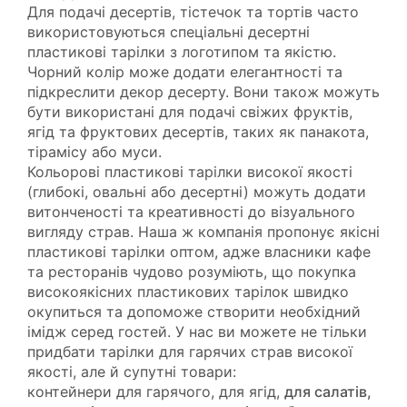
Для подачі десертів, тістечок та тортів часто
використовуються спеціальні десертні
пластикові тарілки з логотипом та якістю.
Чорний колір може додати елегантності та
підкреслити декор десерту. Вони також можуть
бути використані для подачі свіжих фруктів,
ягід та фруктових десертів, таких як панакота,
тірамісу або муси.
Кольорові пластикові тарілки високої якості
(глибокі, овальні або десертні) можуть додати
витонченості та креативності до візуального
вигляду страв. Наша ж компанія пропонує якісні
пластикові тарілки оптом, адже власники кафе
та ресторанів чудово розуміють, що покупка
високоякісних пластикових тарілок швидко
окупиться та допоможе створити необхідний
імідж серед гостей. У нас ви можете не тільки
придбати тарілки для гарячих страв високої
якості, але й супутні товари:
контейнери для гарячого
,
для ягід
,
для салатів,