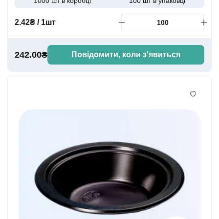
1000 шт в коробці
100 шт в упаковці
2.42₴ / 1шт
242.00₴
Повідомити, коли з'явиться