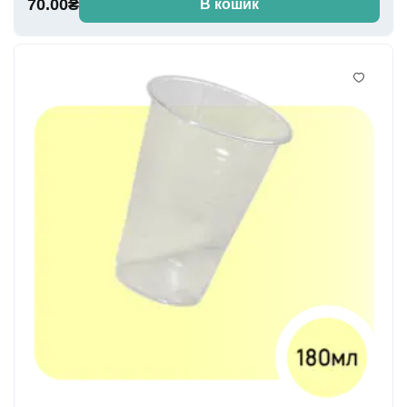
70.00₴
В кошик