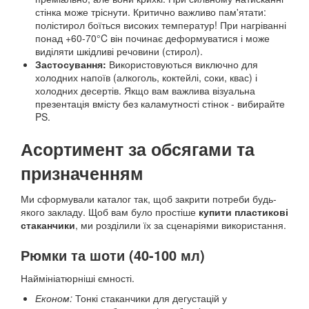
стінка може тріснути. Критично важливо пам'ятати:
полістирол боїться високих температур! При нагріванні
понад +60-70°C він починає деформуватися і може
виділяти шкідливі речовини (стирол).
Застосування:
Використовуються виключно для
холодних напоїв (алкоголь, коктейлі, соки, квас) і
холодних десертів. Якщо вам важлива візуальна
презентація вмісту без каламутності стінок - вибирайте
PS.
Асортимент за обсягами та
призначенням
Ми сформували каталог так, щоб закрити потреби будь-
якого закладу. Щоб вам було простіше
купити пластикові
стаканчики
, ми розділили їх за сценаріями використання.
Рюмки та шоти (40-100 мл)
Наймініатюрніші ємності.
Економ:
Тонкі стаканчики для дегустацій у