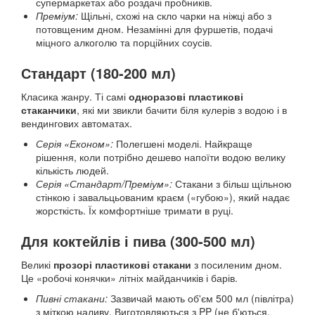
супермаркетах або роздачі пробників.
Преміум:
Щільні, схожі на скло чарки на ніжці або з
потовщеним дном. Незамінні для фуршетів, подачі
міцного алкоголю та порційних соусів.
Стандарт (180-200 мл)
Класика жанру. Ті самі
одноразові пластикові
стаканчики
, які ми звикли бачити біля кулерів з водою і в
вендингових автоматах.
Серія «Економ»:
Полегшені моделі. Найкраще
рішення, коли потрібно дешево напоїти водою велику
кількість людей.
Серія «Стандарт/Преміум»:
Стакани з більш щільною
стінкою і завальцьованим краєм («губою»), який надає
жорсткість. Їх комфортніше тримати в руці.
Для коктейлів і пива (300-500 мл)
Великі
прозорі пластикові стакани
з посиленим дном.
Це «робочі конячки» літніх майданчиків і барів.
Пивні стакани:
Зазвичай мають об'єм 500 мл (півлітра)
з міткою наливу. Виготовляються з PP (не б'ються,