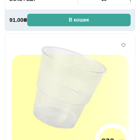
91.00₴
В кошик