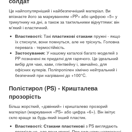
солдат
Це найпопулярніший і найбезпечніший матеріал. Ви
впізнаєте його за маркуванням «PP» або цифрою «5» у
трикутнику на дні, а також за тактильними відчуттями: він
м'який і еластичний.
Властивості:
Такі
пластикові стакани
пружні - якщо
їх стиснути, вони помнуться, але не тріснуть. Головна
перевага - термостійкість.
Застосування:
У нашому каталозі багато моделей з
PP позначені як придатні для гарячого. Це ідеальний
вибір для чаю, кави, глінтвейну і, звичайно, для
офісних кулерів. Поліпропілен хімічно нейтральний і
безпечний при нагріванні до +100°C.
Полістирол (PS) - Кришталева
прозорість
Більш жорсткий, «дзвінкий» і кришталево прозорий
матеріал (маркування «PS» або цифра «6»). Він імітує
скло краще за будь-який інший пластик.
Властивості:
Стакани пластикові
з PS виглядають
преміально, але вони крихкі. При сильному натисканні