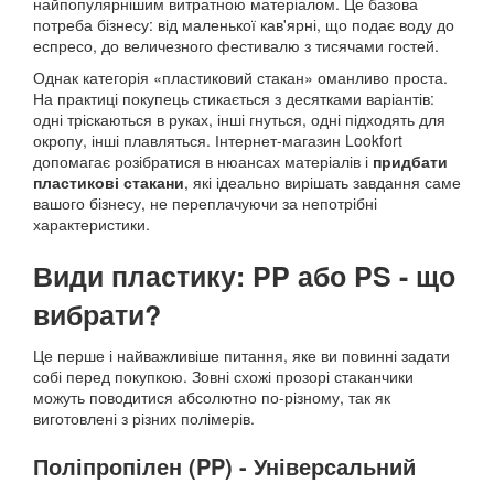
найпопулярнішим витратною матеріалом. Це базова
потреба бізнесу: від маленької кав'ярні, що подає воду до
еспресо, до величезного фестивалю з тисячами гостей.
Однак категорія «пластиковий стакан» оманливо проста.
На практиці покупець стикається з десятками варіантів:
одні тріскаються в руках, інші гнуться, одні підходять для
окропу, інші плавляться. Інтернет-магазин Lookfort
допомагає розібратися в нюансах матеріалів і
придбати
пластикові стакани
, які ідеально вирішать завдання саме
вашого бізнесу, не переплачуючи за непотрібні
характеристики.
Види пластику: PP або PS - що
вибрати?
Це перше і найважливіше питання, яке ви повинні задати
собі перед покупкою. Зовні схожі прозорі стаканчики
можуть поводитися абсолютно по-різному, так як
виготовлені з різних полімерів.
Поліпропілен (PP) - Універсальний