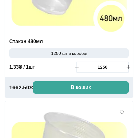
Стакан 480мл
1250 шт в коробці
1.33₴ / 1шт
1662.50₴
В кошик