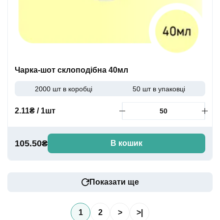
Чарка-шот склоподібна 40мл
2000 шт в коробці
50 шт в упаковці
2.11₴ / 1шт
105.50₴
В кошик
Показати ще
1
2
>
>|