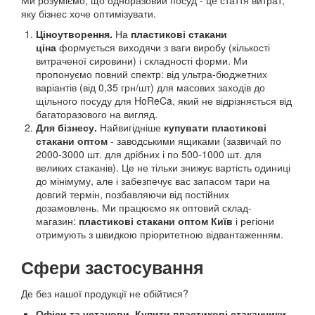
Ми розуміємо, що одноразовий посуд - це стаття витрат,
яку бізнес хоче оптимізувати.
Ціноутворення.
На
пластикові стакани
ціна
формується виходячи з ваги виробу (кількості
витраченої сировини) і складності форми. Ми
пропонуємо повний спектр: від ультра-бюджетних
варіантів (від 0,35 грн/шт) для масових заходів до
щільного посуду для HoReCa, який не відрізняється від
багаторазового на вигляд.
Для бізнесу.
Найвигідніше
купувати пластикові
стакани оптом
- заводськими ящиками (зазвичай по
2000-3000 шт. для дрібних і по 500-1000 шт. для
великих стаканів). Це не тільки знижує вартість одиниці
до мінімуму, але і забезпечує вас запасом тари на
довгий термін, позбавляючи від постійних
дозамовлень. Ми працюємо як оптовий склад-
магазин:
пластикові стакани оптом Київ
і регіони
отримують з швидкою пріоритетною відвантаженням.
Сфери застосування
Де без нашої продукції не обійтися?
Офіси та установи.
Купити пластикові стаканчики