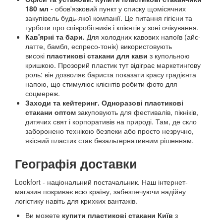
180 мл
- обов'язковий пункт у списку щомісячних
закупівель будь-якої компанії. Це питання гігієни та
турботи про співробітників і клієнтів у зоні очікування.
Кав'ярні та бари.
Для холодних кавових напоїв (айс-
латте, бамбл, еспресо-тонік) використовують
високі
пластикові стакани для кави
з купольною
кришкою. Прозорий пластик тут відіграє маркетингову
роль: він дозволяє бариста показати красу градієнта
напою, що стимулює клієнтів робити фото для
соцмереж.
Заходи та кейтеринг.
Одноразові пластикові
стакани оптом
закуповують для фестивалів, пікніків,
дитячих свят і корпоративів на природі. Там, де скло
заборонено технікою безпеки або просто незручно,
якісний пластик стає безальтернативним рішенням.
Географія доставки
Lookfort - національний постачальник. Наш інтернет-
магазин покриває всю країну, забезпечуючи надійну
логістику навіть для крихких вантажів.
Ви можете
купити пластикові стакани Київ
з