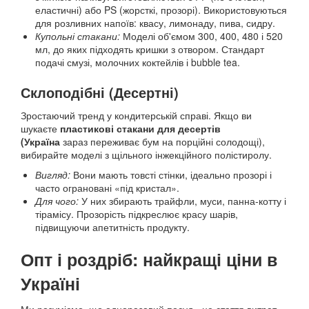
еластичні) або PS (жорсткі, прозорі). Використовуються
для розливних напоїв: квасу, лимонаду, пива, сидру.
Купольні стакани:
Моделі об'ємом 300, 400, 480 і 520
мл, до яких підходять кришки з отвором. Стандарт
подачі смузі, молочних коктейлів і bubble tea.
Склоподібні (Десертні)
Зростаючий тренд у кондитерській справі. Якщо ви
шукаєте
пластикові стакани для десертів
(Україна
зараз переживає бум на порційні солодощі),
вибирайте моделі з щільного інжекційного полістиролу.
Вигляд:
Вони мають товсті стінки, ідеально прозорі і
часто ограновані «під кристал».
Для чого:
У них збирають трайфли, муси, панна-котту і
тірамісу. Прозорість підкреслює красу шарів,
підвищуючи апетитність продукту.
Опт і роздріб: найкращі ціни в
Україні