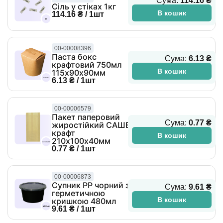
Сума:
114.16 ₴
Сіль у стіках 1кг
В кошик
114.16 ₴ / 1шт
00-00008396
Паста бокс
Сума:
6.13 ₴
крафтовий 750мл
В кошик
115х90х90мм
6.13 ₴ / 1шт
00-00006579
Пакет паперовий
Сума:
0.77 ₴
жиростійкий САШЕ
крафт
В кошик
210х100х40мм
0.77 ₴ / 1шт
00-00006873
Супник PP чорний з
Сума:
9.61 ₴
герметичною
В кошик
кришкою 480мл
9.61 ₴ / 1шт