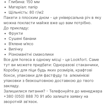
Глибина: 150 мм
Матеріал: папір
Щільність: 80 г/м2
Пакети з плоским дном - це універсальна річ в яку
можна покласти майже вже що вам потрібно.
До прикладу:
Фрукти
Сушені банани
В’ялене м’ясо
Випічку
Різноманітні смаколики
Все для horeca в одному місці - це
Lookfort
. Саме
тут ви можете придбати:
Одноразові стаканчики
,
Коробку для піци
будь яких розмірів,
крафтові
бокси
,
упаковки для фастфуду
та
алюмінієві
упаковки
з безкоштовною доставкою до твого
закладу.
Залишилися питання? - Телефонуйте до менеджера
+380 (050) 888 70 91 або залиште заявку на
зворотній зв'язок.