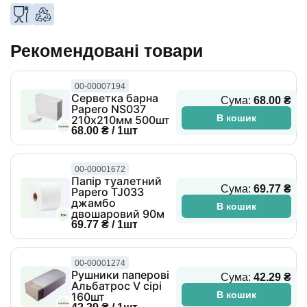
Рекомендовані товари
00-00007194
Серветка барна
Сума:
68.00 ₴
Papero NS037
В кошик
210х210мм 500шт
68.00 ₴ / 1шт
00-00001672
Папір туалетний
Сума:
69.77 ₴
Papero TJ033
джамбо
В кошик
двошаровий 90м
69.77 ₴ / 1шт
00-00001274
Рушники паперові
Сума:
42.29 ₴
Альбатрос V сірі
В кошик
160шт