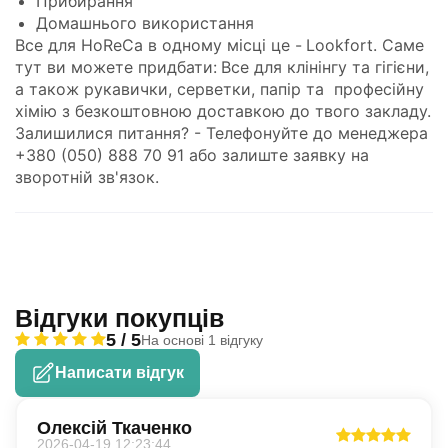
Прибирання
Домашнього використання
Все для HoReCa в одному місці це -
Lookfort
.
Саме
тут ви можете придбати:
Все для клінінгу та гігієни
,
а також
рукавички
,
серветки, папір
та
професійну
хімію
з безкоштовною доставкою до твого закладу.
Залишилися питання? - Телефонуйте до менеджера
+380 (050) 888 70 91 або залиште заявку на
зворотній зв'язок.
Відгуки покупців
5 / 5
На основі 1 відгуку
Написати відгук
Олексій Ткаченко
2026-04-19 12:23:44