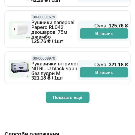
42.29 ₴ / 1шт
00-00001679
Рушники паперові
Сума:
125.76 ₴
Papero RL042
двошарові 75м
В кошик
джамбо
125.76 ₴ / 1шт
00-00009970
Рукавички нітрилові
Сума:
321.18 ₴
NITRIL U black чорні
В кошик
без пудри M
321.18 ₴ / 1шт
Показать ещё
Способи одержання