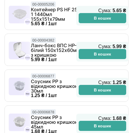
00-00005206
Контейнер PS HF 25-
Сума:
5.65 ₴
1 1440мл
В кошик
155х151х79мм
5.65 ₴ / 1шт
00-00004382
Ланч-бокс ВПС HP-6
Сума:
5.99 ₴
білий 150х152х60мм
В кошик
з кришкою
5.99 ₴ / 1шт
00-00006877
Соусник PP з
Сума:
1.25 ₴
відкидною кришкою
В кошик
30мл
1.25 ₴ / 1шт
00-00006878
Соусник PP з
Сума:
1.68 ₴
відкидною кришкою
В кошик
45мл
1.68 ₴ / 1шт