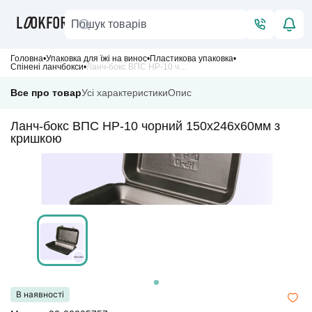
Головна
Упаковка для їжі на винос
Пластикова упаковка
Спінені ланчбокси
Ланч-бокс ВПС HP-10 чорний 150х246х60мм з кришкою
Все про товар
Усі характеристики
Опис
Ланч-бокс ВПС HP-10 чорний 150х246х60мм з
кришкою
В наявності