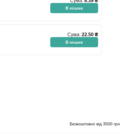
Сума:
8.39 ₴
В кошик
Сума:
22.50 ₴
В кошик
Безкоштовно від 3500 грн