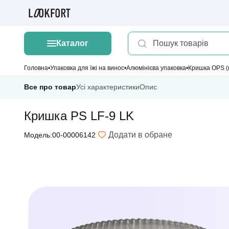
Каталог
Головна
Упаковка для їжі на винос
Алюмінієва упаковка
Кришка OPS (
Все про товар
Усі характеристики
Опис
Кришка PS LF-9 LK
Додати в обране
Модель:00-00006142