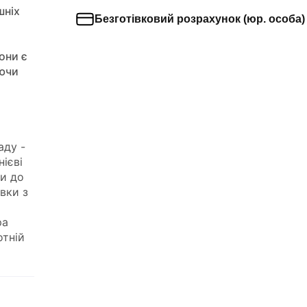
шніх
Безготівковий розрахунок (юр. особа)
они є
юючи
аду -
нієві
и
до
овки
з
ра
отній