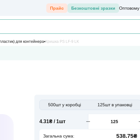
Прайс
Безкоштовні зразки
Оптовому
пластик) для контейнера
Кришка PS LF-9 LK
500шт у коробці
125шт в упаковці
4.31₴ / 1шт
538.75₴
Загальна сума: