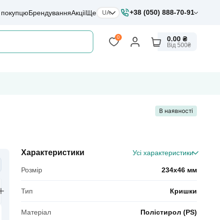
+38 (050) 888-70-91
 покупцю
Брендування
Акції
Ще
UA
0
0.00 ₴
Від 500₴
В наявності
Характеристики
Усі характеристики
Розмір
234x46 мм
Тип
Кришки
Матеріал
Полістирол (PS)