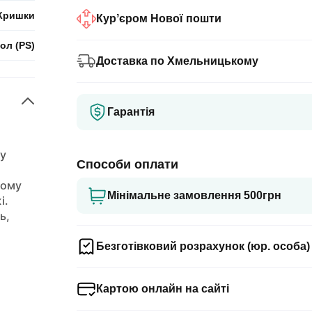
Кришки
Курʼєром Нової пошти
ол (PS)
Доставка по Хмельницькому
Гарантія
лу
Способи оплати
шому
Мінімальне замовлення 500грн
і.
ь,
Безготівковий розрахунок (юр. особа)
Картою онлайн на сайті