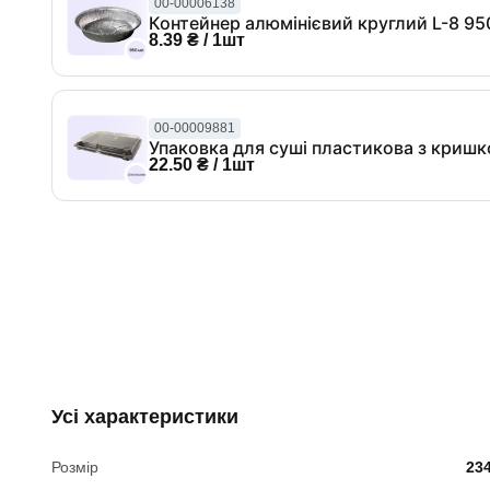
00-00006138
Контейнер алюмінієвий круглий L-8 9
8.39 ₴ / 1шт
00-00009881
Упаковка для суші пластикова з криш
22.50 ₴ / 1шт
Усі характеристики
Розмір
23