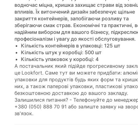
водночас міцна, кришка захищає страви від зовні
впливів. Їх витончений дизайн забезпечує щільне
закриття контейнерів, запобігаючи розливу та
зберігаючи смак страв. Економічні та практичні, в
надійним вибором для вашого бізнесу, підкресл
професіоналізм і увагу до якості обслуговування.
Кількість контейнерів в упаковці: 125 шт
Кількість штук у коробці: 500 шт
Кількість упаковок у коробці: 4
А постачальник який підійде прогресивному закл
це
Lookfort
.
Саме тут ви можете придбати:
алюмі
упаковки для продуктів
будь яких форм та
кришк
них, а також
паперові упаковки
,
пластикові упак
безкоштовною доставкою до вашого закладу.
Залишилися питання? - Телефонуйте до менедже
+380 (050) 888 70 91 або залиште заявку на звор
зв'язок.