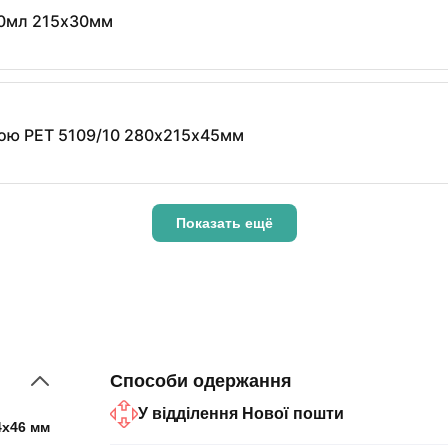
50мл 215х30мм
кою PET 5109/10 280х215х45мм
Показать ещё
Способи одержання
У відділення Нової пошти
4x46 мм