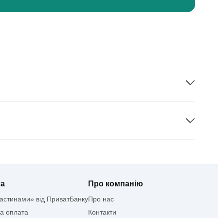
га
Про компанію
астинами» від ПриватБанку
Про нас
та оплата
Контакти