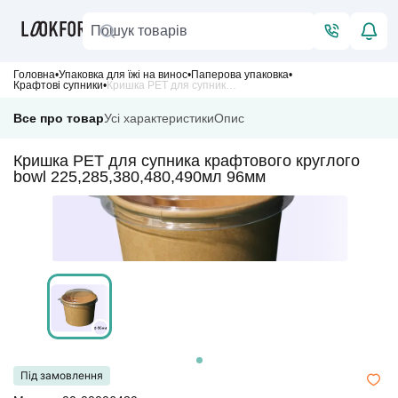
Головна
Упаковка для їжі на винос
Паперова упаковка
Крафтові супники
Кришка PET для супника крафтового круглого bowl 225,285,380,480,490мл 96мм
Все про товар
Усі характеристики
Опис
Кришка PET для супника крафтового круглого
bowl 225,285,380,480,490мл 96мм
Під замовлення