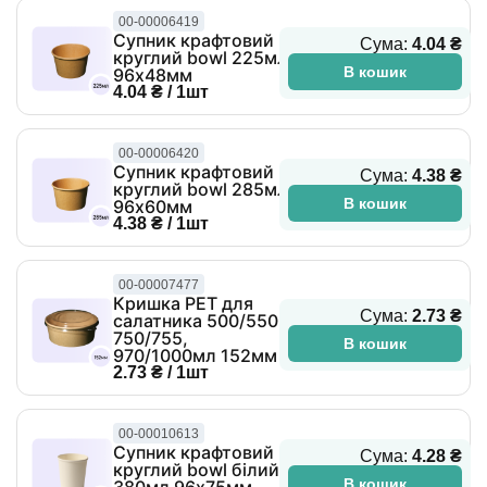
00-00006419
Супник крафтовий
Сума:
4.04 ₴
круглий bowl 225мл
В кошик
96х48мм
4.04 ₴ / 1шт
00-00006420
Супник крафтовий
Сума:
4.38 ₴
круглий bowl 285мл
В кошик
96х60мм
4.38 ₴ / 1шт
00-00007477
Кришка PET для
Сума:
2.73 ₴
салатника 500/550,
750/755,
В кошик
970/1000мл 152мм
2.73 ₴ / 1шт
00-00010613
Супник крафтовий
Сума:
4.28 ₴
круглий bowl білий
В кошик