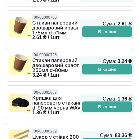
00-00000736
Стакан паперовий
Сума:
2.61 ₴
двошаровий крафт
В кошик
175мл d-71мм
2.61 ₴ / 1шт
00-00000726
Стакан паперовий
Сума:
3.24 ₴
двошаровий крафт
В кошик
250мл d-80мм
3.24 ₴ / 1шт
00-00001667
Кришка для
Сума:
1.36 ₴
паперового стакана
В кошик
d-90 мм чорна WAVE
1.36 ₴ / 1шт
00-00000262
Сума:
83.36 ₴
Цукор у стіках 200